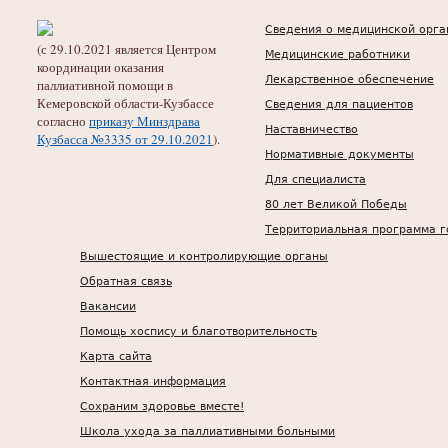
Сведения о медицинской орга
(с 29.10.2021 является Центром
Медицинские работники
координации оказания
Лекарственное обеспечение
паллиативной помощи в
Кемеровской области-Кузбассе
Сведения для пациентов
согласно
приказу Минздрава
Наставничество
Кузбасса №3335 от 29.10.2021
).
Нормативные документы
Для специалиста
80 лет Великой Победы
Территориальная программа г
Вышестоящие и контролирующие органы
Обратная связь
Вакансии
Помощь хоспису и благотворительность
Карта сайта
Контактная информация
Сохраним здоровье вместе!
Школа ухода за паллиативными больными