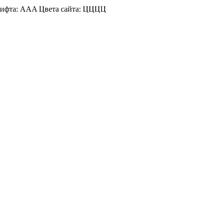
ифта:
A
A
A
Цвета сайта:
Ц
Ц
Ц
Ц