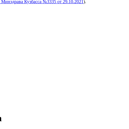
 Минздрава Кузбасса №3335 от 29.10.2021
).
а