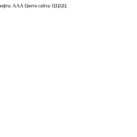
ифта:
A
A
A
Цвета сайта:
Ц
Ц
Ц
Ц