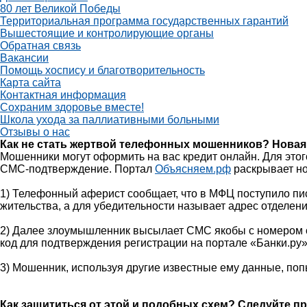
80 лет Великой Победы
Территориальная программа государственных гарантий
Вышестоящие и контролирующие органы
Обратная связь
Вакансии
Помощь хоспису и благотворительность
Карта сайта
Контактная информация
Сохраним здоровье вместе!
Школа ухода за паллиативными больными
Отзывы о нас
Как не стать жертвой телефонных мошенников? Новая
Мошенники могут оформить на вас кредит онлайн. Для этог
СМС-подтверждение. Портал
Объясняем.рф
раскрывает но
1) Телефонный аферист сообщает, что в МФЦ поступило пис
жительства, а
для убедительности называет адрес отделения
2) Далее злоумышленник высылает СМС якобы с номером о
код для подтверждения регистрации на портале «Банки.ру»
3) Мошенник, используя другие известные ему данные, поп
Как защититься от этой и подобных схем? Следуйте п