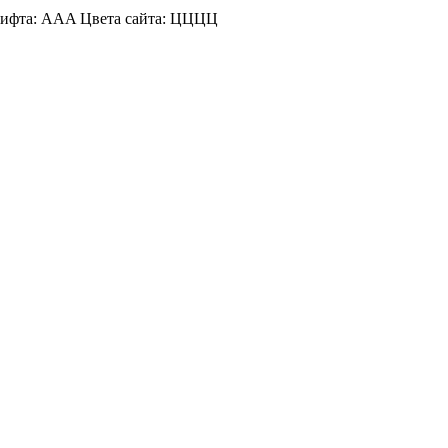
ифта:
A
A
A
Цвета сайта:
Ц
Ц
Ц
Ц