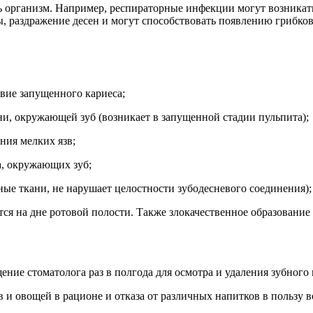
ь организм. Например, респираторные инфекции могут возникать
вы, раздражение десен и могут способствовать появлению грибк
твие запущенного кариеса;
ни, окружающей зуб (возникает в запущенной стадии пульпита);
ния мелких язв;
а, окружающих зуб;
ные ткани, не нарушает целостности зубодесневого соединения);
ается на дне ротовой полости. Также злокачественное образование
ение стоматолога раз в полгода для осмотра и удаления зубного
и овощей в рационе и отказа от различных напитков в пользу в