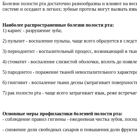
Болезни полости рта достаточно разнообразны и влияют на вес
системе и оседают в легких; зубные протезы могут вызвать яз
Наиболее распространенные болезни полости рта:
1) кариес - разрушение зуба;
2) пульпит - воспаление пульпы, чаще всего образуется в следс
3) периодонтит - воспалительный процесс, возникающий в тка
4) стоматит - воспаление слизистой оболочки, вплоть до появле
5) пародонтоз - поражение тканей невоспалительного характер
6) гингивит - воспаление ткани десны (затрагивает поверхност
7) рак полости рта - чаще всего затрагивает язык, реже встреч
Основные меры профилактики болезней полости рта:
- соблюдение правил гигиены - ежедневная чистка зубов, посещ
- снижение доли свободных сахаров и повышения доли фруктов 