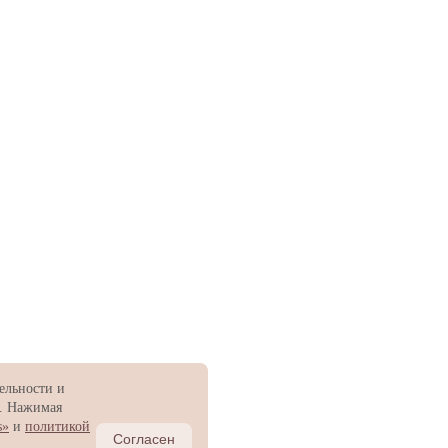
ельности и
и. Нажимая
s»
и
политикой
Согласен