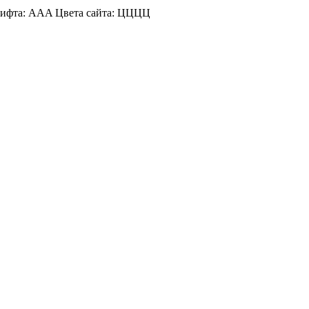
ифта:
A
A
A
Цвета сайта:
Ц
Ц
Ц
Ц