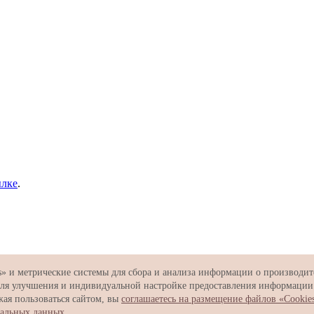
ылке
.
» и метрические системы для сбора и анализа информации о производит
 для улучшения и индивидуальной настройке предоставления информаци
ая пользоваться сайтом, вы
соглашаетесь на размещение файлов «Cookie
нальных данных
.