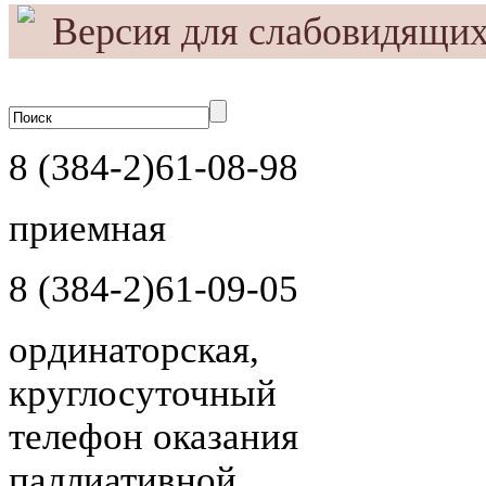
Версия для слабовидящи
A
Выкл
A
ражения:
Размер шрифта:
Цвета са
A
8 (384-2)
61-08-98
приемная
8 (384-2)
61-09-05
ординаторская,
круглосуточный
телефон оказания
паллиативной