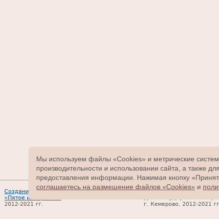
Мы используем файлы «Cookies» и метрические систем
производительности и использовании сайта, а также д
предоставления информации. Нажимая кнопку «Принять
соглашаетесь на размещение файлов «Cookies»
и
поли
Создание сайта –
ГКУЗ «Кузбасский хоспис
«Пятое измерение»
Дата государственной рег
2012-2021 гг.
г. Кемерово, 2012-2021 гг