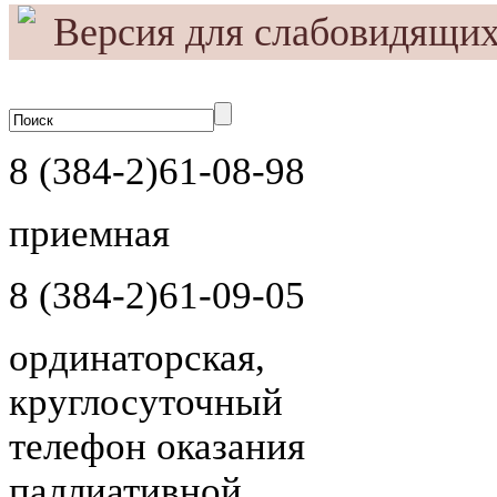
Версия для слабовидящи
A
Выкл
A
ражения:
Размер шрифта:
Цвета са
A
8 (384-2)
61-08-98
приемная
8 (384-2)
61-09-05
ординаторская,
круглосуточный
телефон оказания
паллиативной