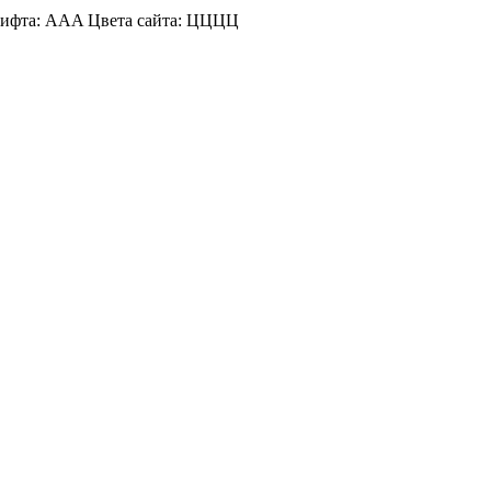
ифта:
A
A
A
Цвета сайта:
Ц
Ц
Ц
Ц