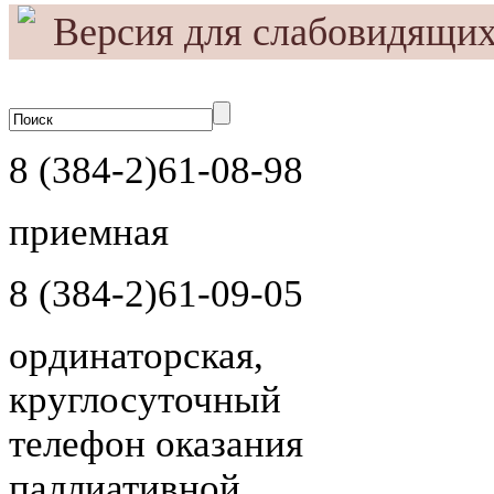
Версия для слабовидящи
A
Выкл
A
ражения:
Размер шрифта:
Цвета са
A
8 (384-2)
61-08-98
приемная
8 (384-2)
61-09-05
ординаторская,
круглосуточный
телефон оказания
паллиативной